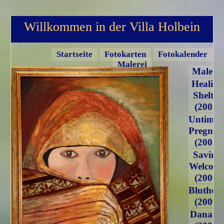
Willkommen in der Villa Holbein
Navigation
überspringen
Startseite
Fotokarten
Fotokalender
Navigatio
Malerei
übersprin
Malerei
Healing
Shelter
(2005)
Untimel
Pregnan
(2005)
Saving
Welcom
(2006)
Bluthoch
(2006)
Danaid